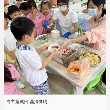
自主遊戲日-基法餐廳